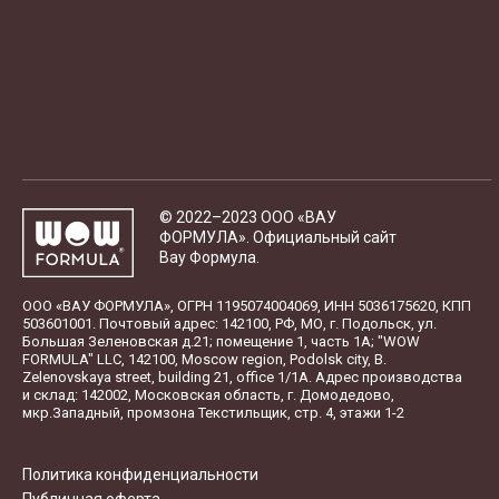
© 2022–2023 ООО «ВАУ
ФОРМУЛА». Официальный сайт
Вау Формула.
ООО «ВАУ ФОРМУЛА», ОГРН 1195074004069, ИНН 5036175620, КПП
503601001. Почтовый адрес: 142100, РФ, МО, г. Подольск, ул.
Большая Зеленовская д.21; помещение 1, часть 1А; "WOW
FORMULA" LLC, 142100, Moscow region, Podolsk city, B.
Zelenovskaya street, building 21, office 1/1A. Адрес производства
и склад: 142002, Московская область, г. Домодедово,
мкр.Западный, промзона Текстильщик, стр. 4, этажи 1-2
Политика конфиденциальности
Публичная оферта