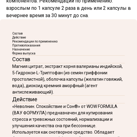
компонентов. Рекомендации по применению:
взрослым по 1 капсуле 2 раза в день или 2 капсулы в
вечернее время за 30 минут до сна.
Состав
Действие
Рекомендации по применению
Противопоказания
Назначение
Форма выпуска
Состав
Магния цитрат, экстракт корня валерианы индийской,
5-Гидрокси-L-Триптофан (из семян гриффонии
простолистной), оболочка капсулы (желатин говяжий,
вода), диоксид кремния аморфный (агент
антислеживающий).
Действие
«Неволнин. Спокойствие и Сон®» от WOW FORMULA
(ВАУ ФОРМУЛА) предназначен для купирования
стресса и тревожных состояний, нормализации и
улучшения качества сна при бессоннице.
Используется как снотворное средство. Обладает